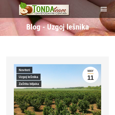
Blog - Uzgoj lešnika
Noviteti
MAY
11
Uzgoj lešnika
Zaštita biljaka